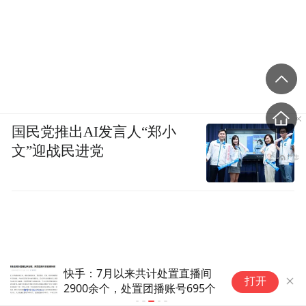
国民党推出AI发言人“郑小
文”迎战民进党
快手：7月以来共计处置直播间
8
打开
2900余个，处置团播账号695个
史
违