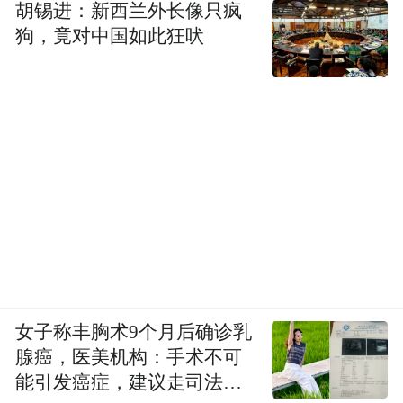
胡锡进：新西兰外长像只疯
狗，竟对中国如此狂吠
女子称丰胸术9个月后确诊乳
腺癌，医美机构：手术不可
能引发癌症，建议走司法途