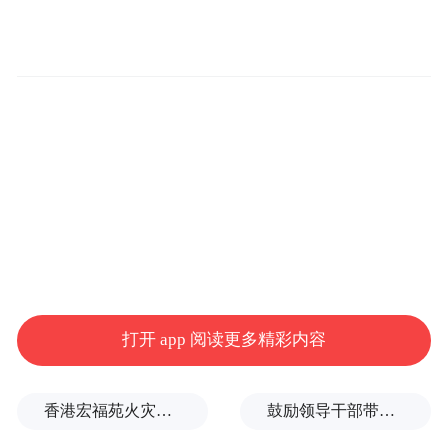
打开 app 阅读更多精彩内容
香港宏福苑火灾跨部门调查最终报告：大火或由烟头引起
鼓励领导干部带头休假之后又撤回文件，到底什么意思嘛？