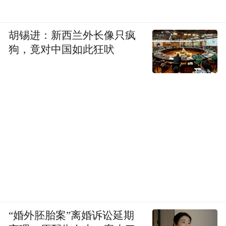
胡锡进：新西兰外长像只疯
狗，竟对中国如此狂吠
“婚外胚胎案”离婚诉讼延期