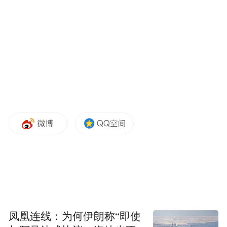
名群友，累计收费规模超2000万元。
然而，据投资者透露，其推荐的股票往往存
在高位荐股、信息不实等问题，导致投资者
损失惨重。尽管王政源曾承诺“卖车也要退群
费”，但在实际操作中，退费过程极为迟缓，
甚至有投资者反映其以“没钱”为由拒绝退
款。
目前，受骗投资者已组建150人维权群，并向
证监会及公安机关提交举报材料，目前正在
调查中。
凤凰连线：为何伊朗称“即使
跨平台违法治理存挑战，内容审核机制待强