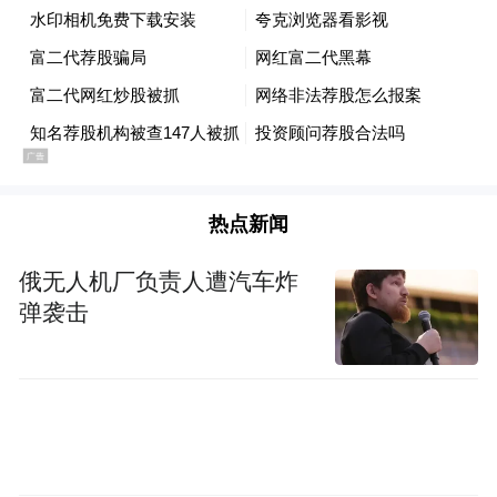
完善审核机制，加强对类似内容的监管，避
免成为非法荐股等行为的传播渠道。
抖音作为拥有庞大用户基础的社交平台，理
应加强对内容发布者的审核与监管。同时，
此次事件也暴露出跨平台违法行为的治理难
热点新闻
题。
俄无人机厂负责人遭汽车炸
曾与网红“田田小阿姨”炒CP，流量至上引发
弹袭击
不良示范
值得注意的是，王政源此前还曾与网红“田田
小阿姨”通过拍摄视频炒作流量，上演“相亲
戏码”，引发了诸多争议。