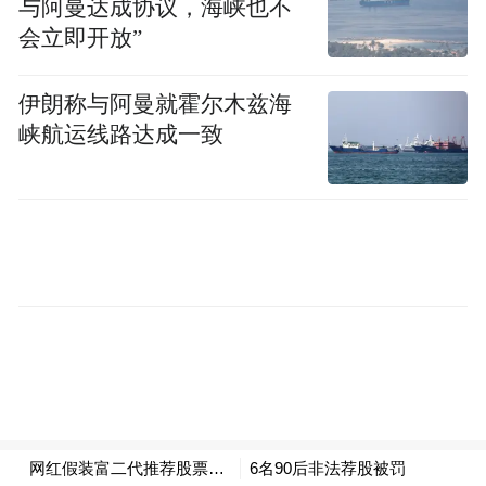
与阿曼达成协议，海峡也不
化
会立即开放”
尽管抖音平台曾于2024年封禁“股神”大蓝等
伊朗称与阿曼就霍尔木兹海
违规荐股账号，并对平台内涉嫌夸大收益、
峡航运线路达成一致
诱导投资的内容进行持续清理，但王政源事
件反映出跨平台违法行为的治理难题。其通
过在平台发布“预测股市”“晒盈利账户”等隐
晦内容引流至微信等第三方平台进行非法荐
股，此类行为因涉及多平台交互，单一平台
难以实现全链条监管。
目前，王政源的抖音账号内容虽未直接涉及
荐股或资金交易，但其账号运营状态仍引发
公众对平台审核标准的讨论，平台应进一步