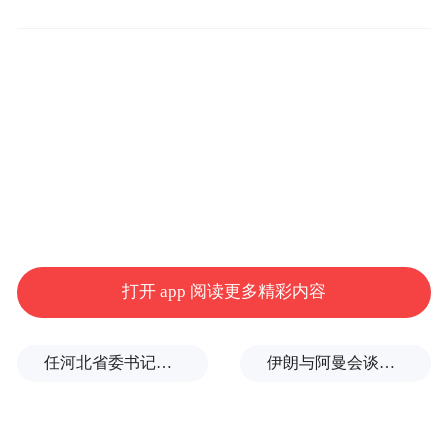
多位投资者透露，他们在2021年年底时接触
到王政源的粉丝群。当时王政源表示在直播
间刷一个嘉年华（折合人民币3000元）或等
额转账就能加他微信，大家没事在粉丝群里
聊聊天。随后其透露自己身边有很多资源和
消息可以分享给大家，“我做T带你赚10万，
可能只需要一天。”
打开 app 阅读更多精彩内容
据蓝鲸新闻报道，加入核心粉丝群需要3万或
任河北省委书记后，罗文首次调研
伊朗与阿曼会谈最新细节曝光
15万的门槛费，不同费用的群权益也有所区
别。3万元的群推个股、15万的群会教具体买
卖点。王政源3万及15万的粉丝群各有150余