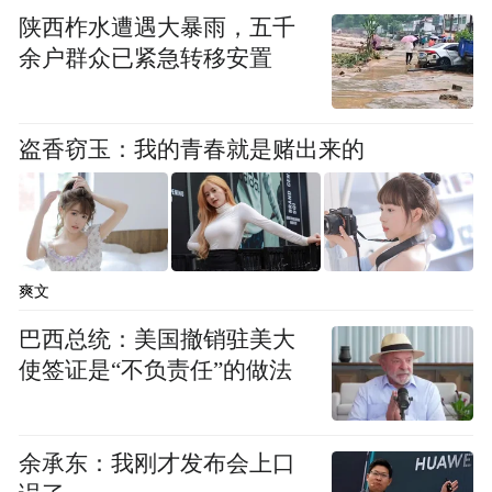
陕西柞水遭遇大暴雨，五千
这种通过制造话题吸引眼球的行为，不仅误
余户群众已紧急转移安置
导了大量粉丝，也为此次荐股事件埋下了隐
患。这种流量至上的不良示范，不仅损害了
盗香窃玉：我的青春就是赌出来的
平台生态，也对社会风气产生了负面影响。
尽管王政源在平台外实施了相关行为，但抖
音作为内容发布平台，在内容审核和用户引
爽文
导方面仍有待加强，对涉嫌夸大宣传、虚假
人设的账号加强警示，避免类似涉嫌误导投
巴西总统：美国撤销驻美大
使签证是“不负责任”的做法
资者的内容传播。同时，投资者也应提高警
惕，切勿轻信网络上的“股神”推荐，谨慎对
待网络投资信息，避免陷入非法集资的陷
余承东：我刚才发布会上口
阱。