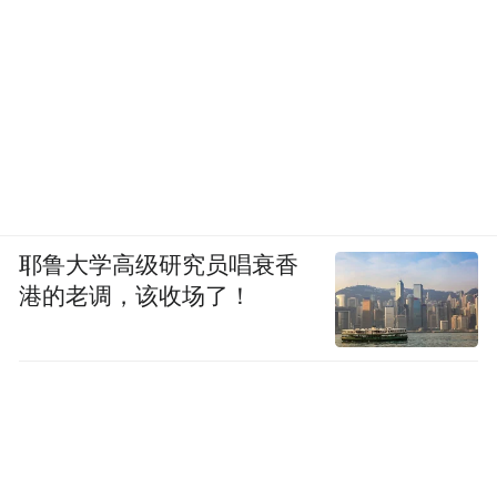
（3）产品成分成疑
温博士B5水杨酸面膜成分表
图源：国家食品药品监督管理局及美丽修行
温博士热卖产品B5水杨酸面膜一直以水杨酸
耶鲁大学高级研究员唱衰香
作为营销重点，甚至用来命名，孟子义在推
港的老调，该收场了！
荐产品时称温博士面膜中含有2%的水杨酸和
5%的维生素原B5。但在其产品背后的成分表
中，水杨酸、B5仅仅是面膜中的微量成分，
含量不超过0.1%，而成分表中排名靠前的除
了水，其他大多是一些增稠剂和防腐剂。