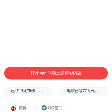
受诟病。
4、美妆白牌规范发展的进程任重道远，需要
的不仅是品牌自身的努力，注重口碑和产
品，还需要平台负起责任，加强监管，品牌
才能越走越远。
————————————————
在当下日益追求美丽与肌肤健康的消费趋势
打开 app 阅读更多精彩内容
下，“去黑头”已经成为众多消费者关注的焦
点，这一市场也成为了一个蕴藏巨大潜力的
已致13死78伤！这是乌方对俄本土发动的最致命袭击之一
地震已致77人死亡，哥伦比亚宣布进入国家灾难状态
细分领域。于是，瞄准这一市场的温博士借
助这一趋势缔造了抖音白牌的销售奇迹。