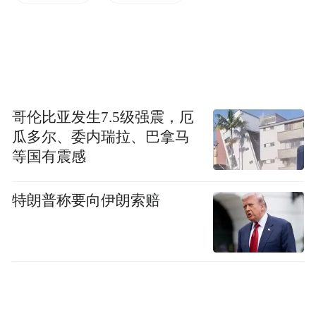
哥伦比亚发生7.5级强震，厄
瓜多尔、委内瑞拉、巴拿马
等国有震感
特朗普称要向伊朗索赔