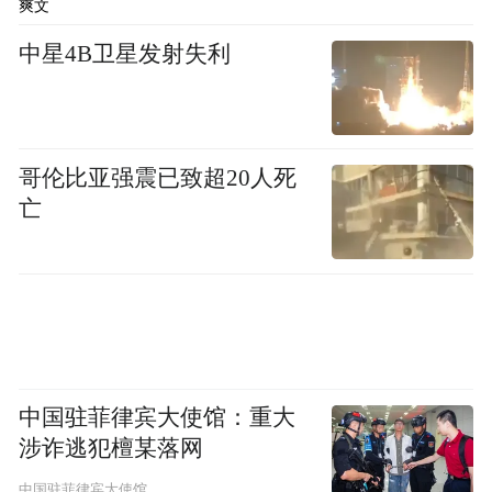
零，但自从11月底开始推广后，12月温博士
爽文
便以近1亿的GMV迅速升至抖音护肤榜第24
中星4B卫星发射失利
今年一季度温博士更是以2.5-5亿的GMV
名，
挤进抖音第一季度美妆TOP10，位列第七，
超过雅诗兰黛、兰蔻等大牌。1-5月，温博士
哥伦比亚强震已致超20人死
仅抖音平台月均销售额均破亿，有时甚至单
亡
月能达到2亿，半年（2023.12-2024.05）累
计GMV超过7.5亿。
B5水
同时品牌主推产品
杨酸面膜连续5个月登顶抖音美妆-贴片面膜
的细分品类第一
，单抖音平台销量就已经达
到560w＋。
中国驻菲律宾大使馆：重大
烧钱投流、国货噱头，温博士的成名之路跟
涉诈逃犯檀某落网
大多数抖音白牌一样，但这样的“成功密码”
中国驻菲律宾大使馆