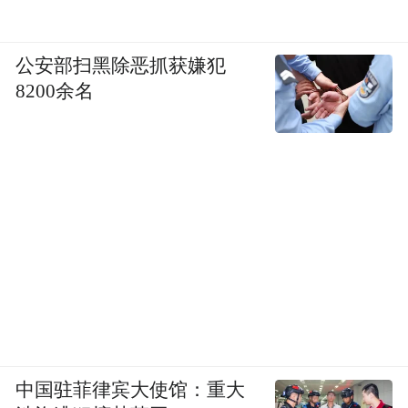
货”，同时还坚持走低价路线。温博士店铺内
产品的单价大多为49.9元或59.9元，主推的
公安部扫黑除恶抓获嫌犯
B5舒缓水杨酸面膜单价为49.9元，温博士护
8200余名
肤旗舰店客服称一袋面膜200ml可以使用大概
一个月，相当于每天成本只有1.67元左右，
“便宜良心国货”
如此使得温博士
这一形象深
入人心。
拥有良好的形象以后，就能够依靠这一品牌
形象带来消费者并实现营收。温博士在抖音
平台主要依靠品牌自播这一销售渠道，其旗
下账号诸多，并且每个账号都进行24小时不
间断自播，通过直播间搭建、话术设计、背
中国驻菲律宾大使馆：重大