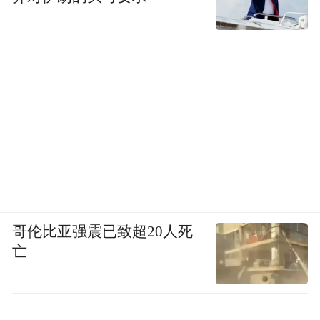
从6月开始，温博士开始被抖音平台限流，抖
音平台数据出现明显下滑。随着此次限流，
温博士销量也出现断崖式下降，6月份温博士
抖音平台销售额仅2500w-5000w。
图源：快手《限制经营知名美妆品牌清单》
快手平台为扩大治理范围、加大管控力度更
新的《限制经营知名美妆品牌清单》中，限
哥伦比亚强震已致超20人死
售品牌新增至47个，而温博士赫然在列。
亡
温博士通过野蛮的投流方式在短期内快速收
割消费者，迎来了短暂的爆火，但如今失去