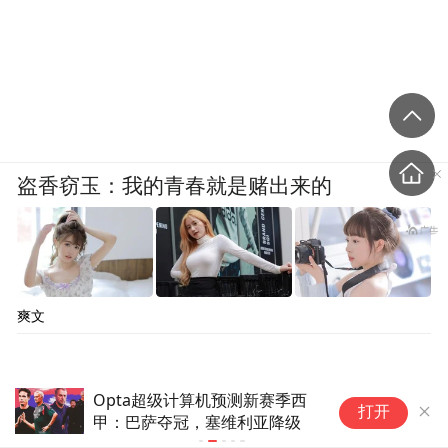
盗香窃玉：我的青春就是赌出来的
爽文
Opta超级计算机预测新赛季西
亚冠精英联
打开
甲：巴萨夺冠，塞维利亚降级