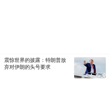
牌，均在今年迎来了销量大爆发。除此之
仙妃格、VC、DPDP
外，
等白牌也在厦门电
商公司的运营下爆红。随着它们的爆火，厦
门美妆电商企业也随之成为关注焦点，这些
企业被称为“厦门帮”。
凭借着“低成本高利润美妆产品＋高费比投流
震惊世界的披露：特朗普放
＋低廉的品牌试错成本”的营销公式，抖音
弃对伊朗的头号要求
“厦门帮”打造了一众白牌美妆的销售神话，
甚至吸引了珀莱雅、贝泰妮的核心管理层前
去参观，并围绕新媒体营销、品牌力塑造两
大议题展开交流，可以说风光无限。
02