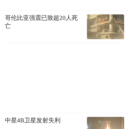
的。”然而在这个视频中自称是陈春华的人，
在研姜五黑品牌推广视频中她也自称是创始
哥伦比亚强震已致超20人死
人，这次叫“刘丽华”，在GUEKK、
亡
KAZOO、BUV等品牌的推广视频中也自称是
而温博士相关联的公司中也未见“创
创始人，
始人陈春华”的身影。
图源：快手温博士推广短视频截图
在快手平台，则有多位外貌不同却自称是“陈
春华”的人，在重复同样的话术推荐温博士面
膜。
中星4B卫星发射失利
（2）品牌宣传成疑