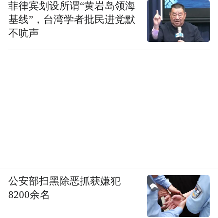
菲律宾划设所谓“黄岩岛领海
基线”，台湾学者批民进党默
不吭声
公安部扫黑除恶抓获嫌犯
8200余名