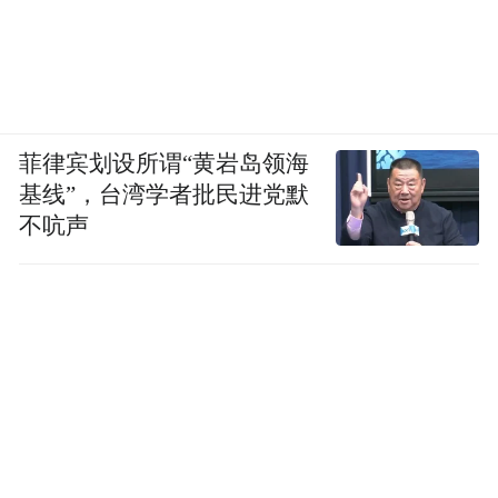
（4）使用效果成疑
图源：抖音及小红书平台温博士相关反馈截图
菲律宾划设所谓“黄岩岛领海
温博士不仅在创始人身份、品牌历史以及宣
基线”，台湾学者批民进党默
传方面存在质疑，产品的质量和使用效果长
不吭声
期以来也是颇受诟病。在小红书、抖音、黑
猫投诉等平台随处可见使用过温博士的消费
者的避雷贴，称面膜质量堪忧，甚至都挂不
住脸，涂在脸上会立马掉下来。温博士官方
称产品经过低敏测试，敏感肌肤也适用，但
很多消费者反映用过产品后出现过敏的问
题，还存在刺痛、泛红、长痘、烂脸的情