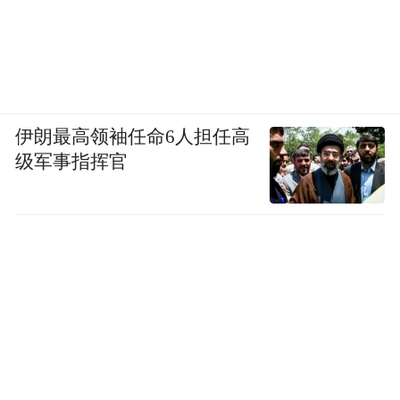
虚假宣传、质量堪忧，质疑缠身的温博士
伴随着温博士爆红的还有对其甚嚣尘上的质
疑，这些质疑也一直影响着消费者对于温博
伊朗最高领袖任命6人担任高
士的品牌信任。
级军事指挥官
（1）创始人身份成疑
温博士护肤旗舰店曾发布“创始人”陈春华以
“实名呼吁”的方式请求各大网红和主播退出
带货行业的视频，并宣称“我不会为了多赚钱
而抬高它的价格，我们全部都是自产自销