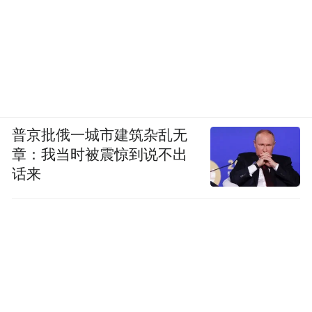
图源：孟子义、颖儿推广视频截图
温博士在抖音开设了温博士官方旗舰店、温
博士美妆旗舰店、温博士护肤旗舰店等诸多
账号，每月更新上千条视频，利用海量且具
普京批俄一城市建筑杂乱无
有视觉冲击力的短视频进行引流。温博士还
章：我当时被震惊到说不出
孟子义、颖儿、娄艺潇
与
等明星合作，与交
话来
个朋友直播间、三只羊网络等大主播合作带
货，迅速提高知名度。