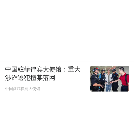
了赖以生存的流量，温博士的销售神话也走
到了终点。
在美妆护肤这一竞争愈发激烈的领域，不以
产品质量为核心的做法是一定不会长远的，
对于温博士乃至于所有白牌美妆来说，走捷
径赚快钱终究不是长久之计，要想走得更
中国驻菲律宾大使馆：重大
远，必然要精耕细作，注重口碑和产品。
涉诈逃犯檀某落网
中国驻菲律宾大使馆
当然，白牌规范发展的进程任重而道远，需
要的不仅是品牌自身的努力。据2024年4月抖
音美妆榜单显示，不仅温博士，国产品牌娇
润泉、puco、VC等均实现了同比480%以上
的增长。抖音、快手给予了这些品牌凭借营