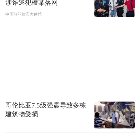
景贴片等方式增强消费者购买信心，确保消
涉诈逃犯檀某落网
费者在任何时间都能够与主播互动并快速转
中国驻菲律宾大使馆
化成实际购买力。据青眼情报显示，温博士
品牌自营销售额占全部销售额的90%以上。
而在抖音成功实现爆火后，温博士还积极拓
B5水杨
展其他平台，温博士淘宝旗舰店中的
酸面膜位列天猫收缩毛孔涂抹面膜热销榜第
二，霸榜前三8周
，实现全平台收割消费者。
事实上，温博士这样的成功并不是个例，而
哥伦比亚7.5级强震导致多栋
是抖音“厦门帮”崛起的一个缩影。
温博士由
建筑物受损
厦门海尼电子商务有限公司运营，除温博士
BUV、KAZOO
外，海尼集团旗下还拥有
等品