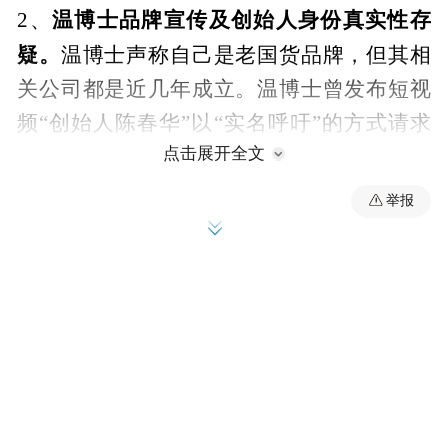
温博士品牌宣传及创始人身份真实性存
2、
疑。
温博士声称自己是老国货品牌，但其相
关公司都是近几年成立。温博士曾发布短视
频“创始人陈春华”以“实名呼吁”的方式请求
点击展开全文
各大网红和主播退出带货行业的视频，而这
位陈春华在其他品牌的推广视频中则是“创始
举报
人刘丽华”。
温博士热卖产品成分成疑
3、
，如温博士B5
水杨酸面膜以水杨酸作为营销重点，但水杨
酸仅仅是面膜中的微量成分，含量不超过
0.1%，而成分表中排名靠前的大多是一些增
稠剂和防腐剂。产品的质量和使用效果也颇