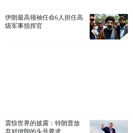
况，而消费者在官方视频以及直播间评论反
映后竟迅速被删评、拉黑。
伊朗最高领袖任命6人担任高
级军事指挥官
这种质疑缠身的品牌，尽管营销做得如此起
劲，但终究是无法掩盖其存在的问题。
03
平台限流、限售，温博士神话终结
虽然成绩亮眼，但温博士似乎跟其他白牌命
运一样，逃脱不了“红不过半年”的魔咒。
震惊世界的披露：特朗普放
图源：飞瓜数据平台温博士抖音数据及销量相关截图
弃对伊朗的头号要求