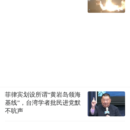
温博士标榜自己是老国货，宣传口径却前后
不一，有些视频称自己是30年国货，有些则
称自己是50年国货，但企查查显示温博士关
联公司都是近几年才成立。
同时温博士还声称自己是被央视推荐过的产
品，但后续被网友扒出温博士宣传的央视推
荐图“全靠P（修图）”，原图中并没有温博
菲律宾划设所谓“黄岩岛领海
士。品牌官方发布的宣传视频也被网友评价
基线”，台湾学者批民进党默
为前后效果对比全靠磨皮，种种行径被消费
不吭声
者质疑虚假宣传。