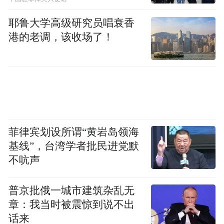
是否能够支撑得起一个品牌的长远发展，也
耶鲁大学高级研究员唱衰香
确实是在温博士销售神话背后隐藏的必须要
港的老调，该收场了！
考虑的问题。
01
背靠“厦门帮”，温博士的成名之路
菲律宾划设所谓“黄岩岛领海
“我们长得丑，做不起营销，请不起代言，但
基线”，台湾学者批民进党默
一直认真对待每一份产品。”这是温博士抖音
不吭声
视频中经常出现的一句话。但事实上，温博
“海量短
士之所以能够迅速成名，依赖的就是
普京批俄一城市建筑杂乱无
视频投流、明星背书、超低产品定价、标榜
章：我当时被震惊到说不出
话来
良心国货、24小时不间断自播”
这一套白牌惯