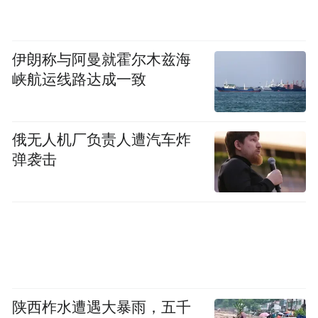
伊朗称与阿曼就霍尔木兹海
峡航运线路达成一致
俄无人机厂负责人遭汽车炸
弹袭击
“大哥远”的不当言论迅速在网络上引发轩然
大波，众多网友指责其无知且将低俗当作娱
乐效果，纷纷表示不满。还有网友将直播录
屏并通过12345平台提交投诉，要求相关部门
介入处理。
对于辱骂先烈的恶劣行径，有关部门采用雷
陕西柞水遭遇大暴雨，五千