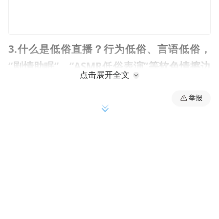
3.什么是低俗直播？行为低俗、言语低俗，
“剧情助眠”、“ASMR低俗表演”等软色情擦边
点击展开全文
球充斥直播平台，抖音曾处罚超过200万个
账号。
举报
低俗直播违背社会公德和道德底线，损害社
会风气，所带来所谓的“流量”也终将都是泡
沫。