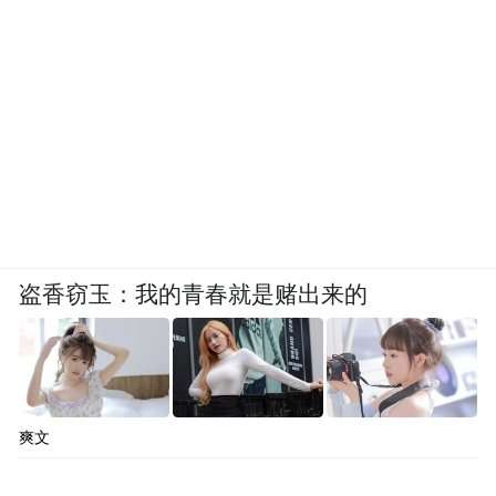
另外一种是行为低俗：
包括但不限于穿着暴露、做出不雅动作、展
示色情内容等。
盗香窃玉：我的青春就是赌出来的
一些主播利用性感美女、隐晦话题、擦边场
所等性暗示元素吸引用户停留，并将用户导
流至第三方平台发布色情信息或提供色情服
务。抖音直播平台在2024年以来，对涉及色
爽文
处罚超
情低俗行为的账号进行了严厉打击，
过200万个账号
，并无限期回收直播权限的