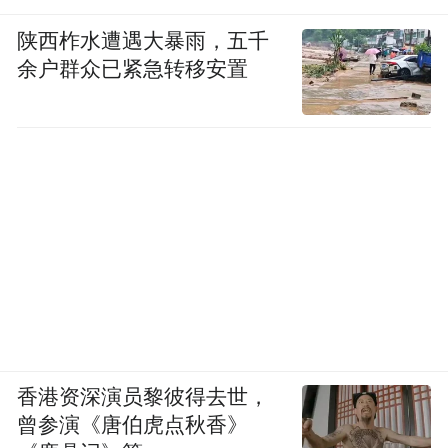
陕西柞水遭遇大暴雨，五千
余户群众已紧急转移安置
据天眼查App，秦志远所属MCN机构“伍贰陆
玖文化传媒”关联公司，其成立于2022年11
月，法定地表人为张美荣，监事为秦志远，
注册资本100万人民币，经营范围含组织文化
艺术交流活动、个人互联网直播服务、文艺
创作、文化娱乐经纪人服务、互联网销售
等，由秦志远、张美荣分别持股99%、1%。
该公司参保人数为0
2023年年报显示，
。
香港资深演员黎彼得去世，
曾参演《唐伯虎点秋香》