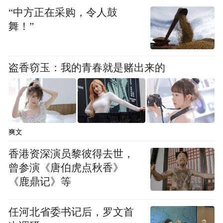
“中方正在采购，令人鼓
河市人，在大学时期接触网络直播，期间在
舞！”
“聊聊”、“映客”等平台均直播过，但是人气
一直不温不火，直到转战“快手”平台，才开
始有所起色，成为小有名气的主播。
盗香窃玉：我的青春就是赌出来的
今年以来已开播191场，场
据了解，“大哥远”
均观看人次280万
最高一场直播观看人次
，
近千万
，属于平台头部达人，他凭借“大哥远
爽文
故事会”等接地气，有趣味的内容，收获了大
香港资深演员黎彼得去世，
量粉丝的关注和喜爱，但也一直存在言论低
曾参演《唐伯虎点秋香》
俗、不雅的争议。而此次引发争议，就是因
《鹿鼎记》等
为他在直播中口无遮拦，一时兴起就用极不
任河北省委书记后，罗文首
尊重的语言，调侃了抗日英雄团体“狼牙山五