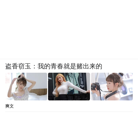
语言vs行为低俗，“擦边球”屡禁不止
盗香窃玉：我的青春就是赌出来的
此前，“大哥远”在参加访谈栏目“大白show”
并认为
时，曾公开承认自己的内容“低俗”，
这个是“雅俗共赏”
他更狂言道“连我妈都说
，
我低俗”
，他对于“低俗”的态度简直令人瞠目
爽文
结舌。