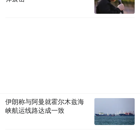
全统计约有186人，例如：云涛、猕猴桃《文
博说事》、麻婆嘿不黑、uubb、花木楠等、
还有专职经纪人13人。
伊朗称与阿曼就霍尔木兹海
峡航运线路达成一致