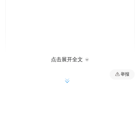
点击展开全文
作为“海味八珍”之一，海参高蛋白、低脂等
举报
营养特点，正被近年来健康意识不断提高的
消费者所认可。
从2019年开始，每年10月“享乐吧”APP都会
全程直播秋季群岛海参捕捞节，并通过线下
歌舞等丰富的表演内容、线上精彩的互动活