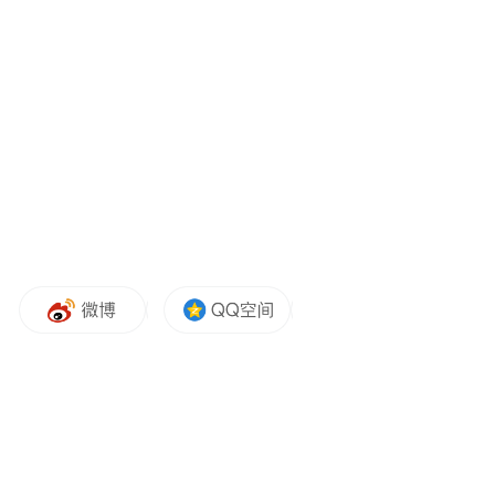
据介绍，本届海洋丰收节将围绕海洋文化、
海洋科普、海洋产业、海洋旅游、海洋美
食、海洋科技等六大板块举办一系列的活
动。包括首次采用水下直播形式，全程直播
潜水员在王家岛海洋牧场采捕群岛海参的过
程，带领用户领略与众不同的海底世界，呈
现群岛海参原产地的海洋生态环境。
除了对生态自然环境的传播外，更将通过直
播传递、传承传统海岛文化。活动中，用户
将看到王家岛语调粗犷、情绪豪放、乡土气
息浓郁的渔家号子，彰显出渔民同舟共济、