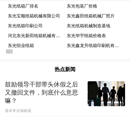
群岛海参产自东经123°北纬39°的大连庄河王
家岛海洋牧场，产地距离陆地25公里，周边
40公里以内无工业污染。优质的生长海域为
群岛海参的品质奠定了坚实的基础，成为权
热点新闻
威认证的有机产品。群岛海参以其优质的品
质被国家体育总局训练局授予“体育·训练局
鼓励领导干部带头休假之后
国家队运动员备战保障产品”，助力中国体育
又撤回文件，到底什么意思
健儿创造辉煌。
嘛？
基本常识项栋梁
此次“海洋丰收节”，体育总局训练局也将委
派神秘嘉宾，作为本次盛会的“体验大使”，