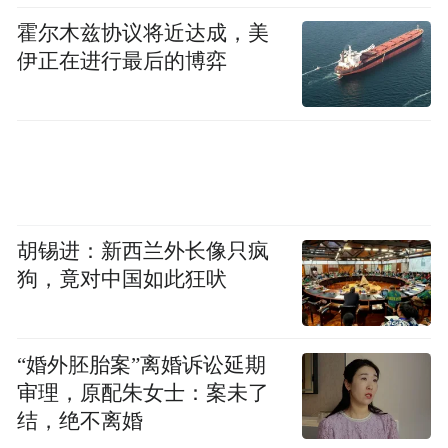
霍尔木兹协议将近达成，美
伊正在进行最后的博弈
经过多年来的培育和发展，大连海参作为知
名国家地理标志产品，正成为越来越多消费
者的选择，同时对渔业经济提供着巨大的产
胡锡进：新西兰外长像只疯
值贡献。据悉，2021年大连海参养殖面积约
狗，竟对中国如此狂吠
190万亩，产量4.7万吨，占全省90%，全国
25%。海参全产业链产值约200亿元，占到全
“婚外胚胎案”离婚诉讼延期
市渔业经济总产值的28%。
审理，原配朱女士：案未了
结，绝不离婚
如今，借助直播电商等新的传播推广媒介、