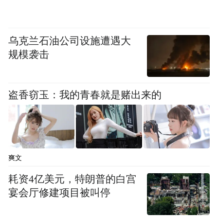
参与活动，体验和见证王家岛海域环境和群
岛海参品质。此外，活动当天，不仅线下活
乌克兰石油公司设施遭遇大
动现场会公布福利，群岛海参以及“享乐吧”
规模袭击
购物商城也给线上用户准备了惊喜，让利消
费者。
盗香窃玉：我的青春就是赌出来的
值得一提的是，本届海洋丰收节还将联动各
大平台头部MCN、头部主播，对接200余家
企业，借助线上直播电商优势，进一步打开
优质海产品销路，书写海岛新名片。
爽文
耗资4亿美元，特朗普的白宫
宴会厅修建项目被叫停