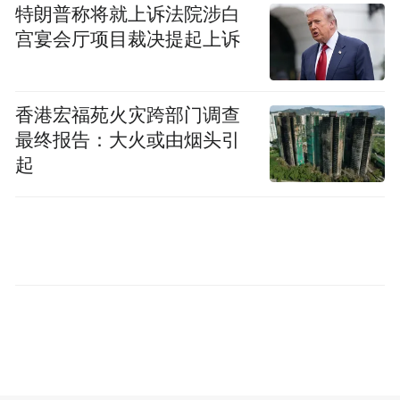
征服自然的大无畏精神。
特朗普称将就上诉法院涉白
宫宴会厅项目裁决提起上诉
为了能够让全国用户身临其境，沉浸式体验
群岛海参捕捞文化，活动还设置了多会场同
步直播，通过王家岛、大连会场的直播镜
香港宏福苑火灾跨部门调查
最终报告：大火或由烟头引
头，让全国各地的用户亲眼见证群岛海参从
起
生长环境、海底捕捞、运输到加工制作的全
过程，让海参品质被看到。