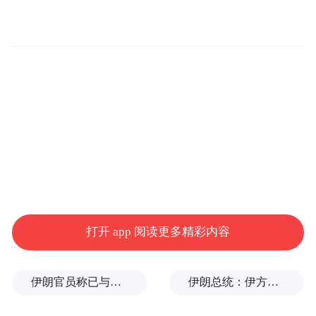
动，吸引数万人在线观看，在全国范围内提
升大连海参产业的用户认知。
打开 app 阅读更多精彩内容
今年，“海参捕捞节”升级为“海洋丰收节”，
伊朗官员称已与阿曼就霍尔木兹海峡通行问题明确总体框架
伊朗总统：伊方未在涉谅解备忘录的谈判中作任何让步
更将在活动内容设置与用户服务方面，提供
更多亮点和福利。