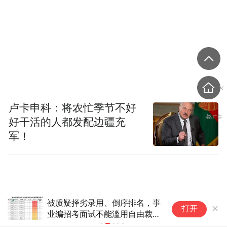
卢卡申科：将农忙季节不好
好干活的人都发配边疆充
军！
被质疑择劣录用、倒序排名，事
美
打开
业编招考面试不能滥用自由裁量
逆
权
攻