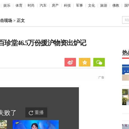
娱乐
体育
时尚
汽车
房产
科技
军事
文化
旅游
佛教
国
站
击现场
>
正文
百珍堂46.5万份援沪物资出炉记
热
失败
了
重播