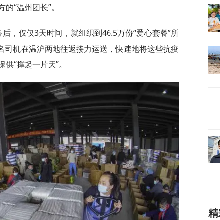
的“温州团长”。
后，仅仅3天时间，就组织到46.5万份“爱心套餐”所
0名司机在温沪两地往返接力运送，快速地将这些抗疫
供“撑起一片天”。
精