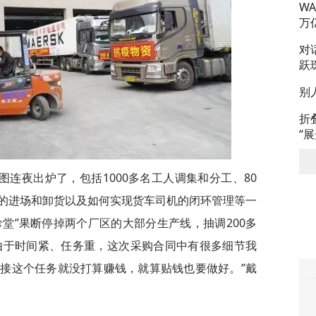
W
万
对
跃
别
折
“
连夜出炉了，包括1000多名工人调集和分工、80
的进场和卸货以及如何实现货车司机的闭环管理等一
珍堂”果断停掉两个厂区的大部分生产线，抽调200多
“由于时间紧、任务重，这次采购合同中有很多细节我
接这个任务就没打算赚钱，就算贴钱也要做好。”戴