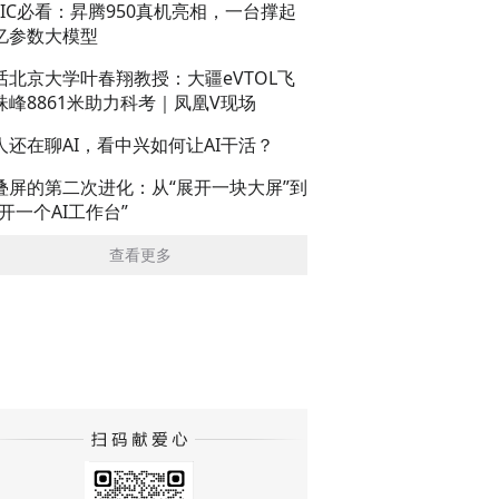
AIC必看：昇腾950真机亮相，一台撑起
亿参数大模型
话北京大学叶春翔教授：大疆eVTOL飞
珠峰8861米助力科考｜凤凰V现场
人还在聊AI，看中兴如何让AI干活？
叠屏的第二次进化：从“展开一块大屏”到
展开一个AI工作台”
查看更多