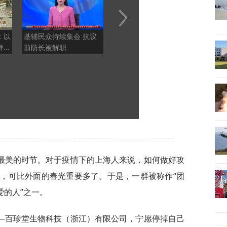
：以
基辅民众持续集会 抗议
民进党当局为何强阻两岸
储殷
样喝
前防长被解职
交流，侯汉廷：害怕台湾
届：
能了
人不仇恨大陆
锐，
最美的时节。对于疫情下的上海人来说，如何做好攻
，可比外面的春光重要多了。于是，一群被称作“团
爱的人”之一。
—百珍堂生物科技（浙江）有限公司，宁愿停掉自己