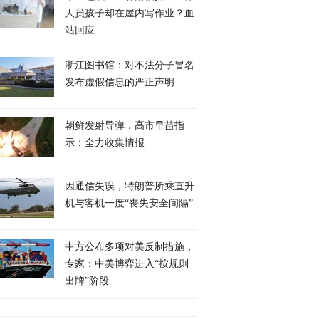
人员孩子却在屋内写作业？血
站回应
谈联合国秘书长换
现场报道｜伊朗：最快本
伊朗总统谈战争决策
大国之间矛盾比较尖
浙江图书馆：对不法分子冒名
周末与阿曼达成霍尔木兹
最高领袖联系极难
或许要博弈几轮
协议
发布虚假信息的严正声明
朝鲜发射导弹，高市早苗指
示：全力收集情报
因通信失误，特朗普所乘直升
机与客机一度“丧失安全间隔”
中方公布多项对美反制措施，
专家：中美博弈进入“按规则
出牌”阶段