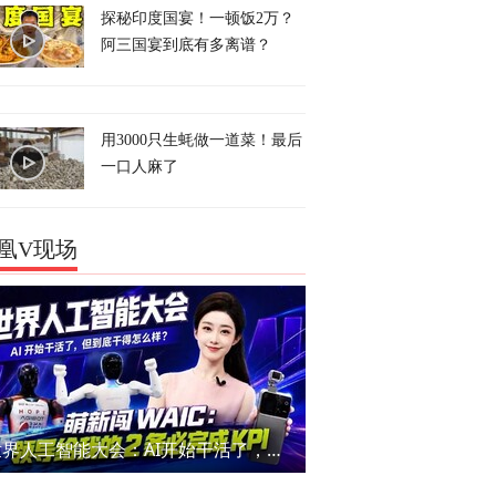
探秘印度国宴！一顿饭2万？
阿三国宴到底有多离谱？
用3000只生蚝做一道菜！最后
一口人麻了
凰V现场
世界人工智能大会：AI开始干活了，但到底干的怎么样？萌新闯WAIC