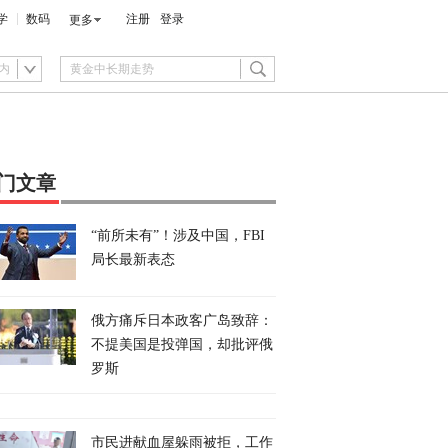
学
数码
注册
登录
更多
内
门文章
“前所未有”！涉及中国，FBI
局长最新表态
俄方痛斥日本政客广岛致辞：
不提美国是投弹国，却批评俄
罗斯
市民进献血屋躲雨被拒，工作