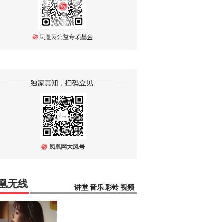
凰无线
讲堂
音乐
彩铃
视频